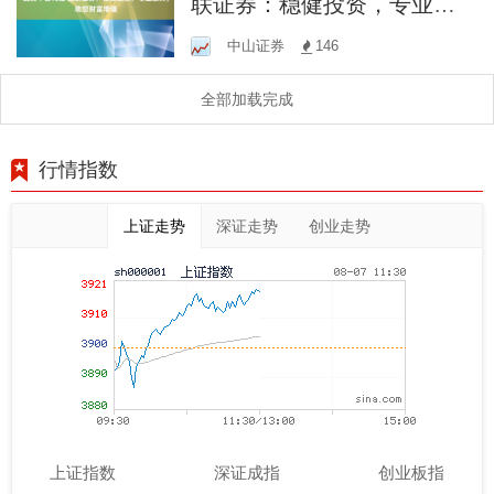
联证券：稳健投资，专业服
务，助您财富增值
中山证券
146
全部加载完成
行情指数
上证走势
深证走势
创业走势
上证指数
深证成指
创业板指