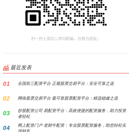
最近发表
01
全国前三配资平台 正规股票交易平台：安全可靠之选
02
网络股票交易平台 最可靠股票配资平台：精选稳健之选
炒股配资公司 易配资平台：高效便捷的配资服务，助力投资
03
者轻松
网上配资门户 老财牛配资：专业股票配资服务，助您轻松实
04
现财富