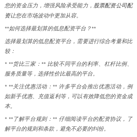
股票配资公司配
您的资金压力，增强风险承受能力，
资
让您在市场波动中更加从容。
**如何选择最划算的低息配资平台？**
选择最划算的低息配资平台，需要进行综合考量和比
较：
* **货比三家：** 比较不同平台的利率、杠杆比例、
服务质量等，选择性价比最高的平台。
* **关注优惠活动：** 许多平台会推出优惠活动，例
如新手优惠、充值返利等，可以有效降低您的资金成
本。
* **了解平台规则：** 仔细阅读平台的配资协议，了
解平台的规则和条款，避免不必要的纠纷。