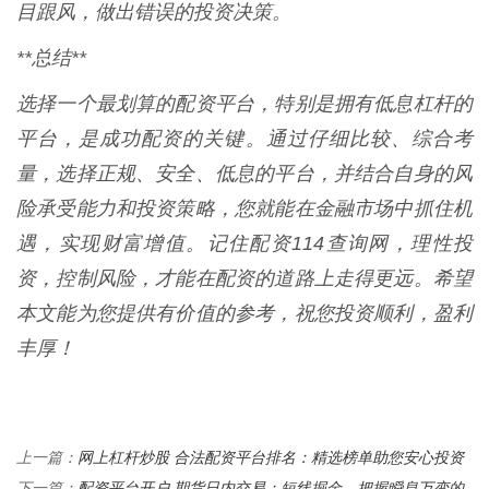
目跟风，做出错误的投资决策。
**总结**
选择一个最划算的配资平台，特别是拥有低息杠杆的
平台，是成功配资的关键。通过仔细比较、综合考
量，选择正规、安全、低息的平台，并结合自身的风
险承受能力和投资策略，您就能在金融市场中抓住机
遇，实现财富增值。记住配资114查询网，理性投
资，控制风险，才能在配资的道路上走得更远。希望
本文能为您提供有价值的参考，祝您投资顺利，盈利
丰厚！
网上杠杆炒股 合法配资平台排名：精选榜单助您安心投资
上一篇：
配资平台开户 期货日内交易：短线掘金，把握瞬息万变的
下一篇：