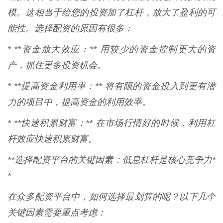
模。这相当于给您的投资加了杠杆，放大了盈利的可
能性。选择配资的原因有很多：
* **资金放大效应：** 用较少的资金控制更大的资
产，抓住更多投资机会。
* **提高资金利用率：** 将有限的资金投入到更有潜
力的项目中，提高资金的利用效率。
* **快速积累财富：** 在市场行情好的时候，利用杠
杆效应快速积累财富。
**选择配资平台的关键因素：低息杠杆是核心竞争力*
*
在众多配资平台中，如何选择最划算的呢？以下几个
关键因素需要重点考虑：