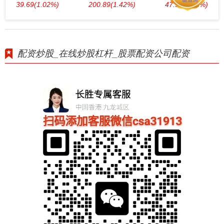
39.69
(1.02%)
200.89
(1.42%)
47.56
(1.35%)
配资炒股_在线炒股杠杆_股票配资公司配资