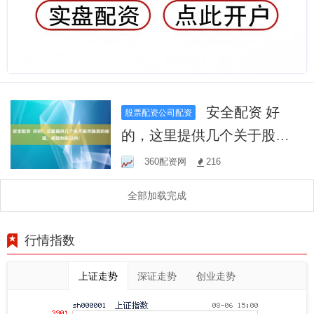
安全配资 好
股票配资公司配资
的，这里提供几个关于股市
融资的标题，都控制在以
360配资网
216
内：
全部加载完成
行情指数
上证走势
深证走势
创业走势