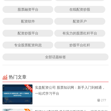
股票融资平台
在线配资炒股
配资软件
配资开户
配资炒股平台
有实力的股票杠杆平台
专业股票配资利息
炒股平台杠杆
全部话题标签
热门文章
实盘配资公司 股票知识网：新手入门到精通，
一站式学习平台
277