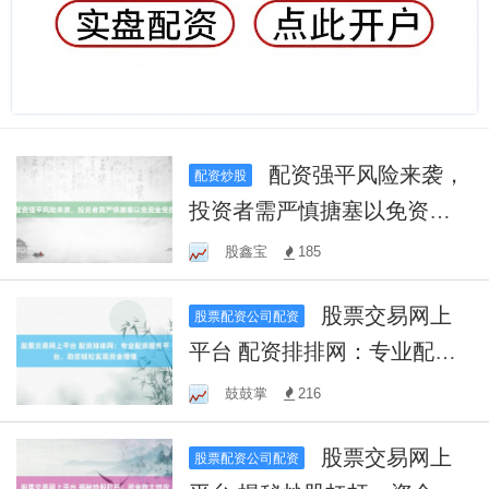
配资强平风险来袭，
配资炒股
投资者需严慎搪塞以免资金
受损
股鑫宝
185
股票交易网上
股票配资公司配资
平台 配资排排网：专业配资
服务平台，助您轻松实现资
鼓鼓掌
216
金增值
股票交易网上
股票配资公司配资