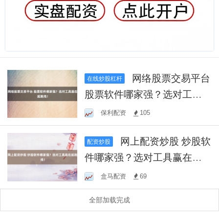
网络股票交易平台
在线炒股杠杆
股票软件哪家强？选对工具
赢在起跑线！
保利配资
105
网上配资炒股 炒股软
配资炒股
件哪家强？选对工具赢在起
跑线！
盒马配资
69
全部加载完成