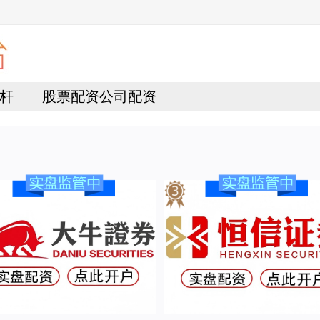
杆
股票配资公司配资