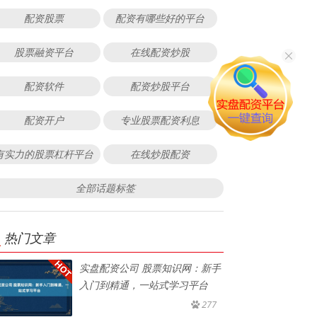
配资股票
配资有哪些好的平台
股票融资平台
在线配资炒股
配资软件
配资炒股平台
配资开户
专业股票配资利息
有实力的股票杠杆平台
在线炒股配资
全部话题标签
热门文章
实盘配资公司 股票知识网：新手
入门到精通，一站式学习平台
277