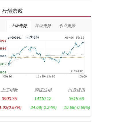
行情指数
上证走势
深证走势
创业走势
上证指数
深证成指
创业板指
3900.35
14110.12
3515.56
1.92
(0.57%)
-34.08
(-0.24%)
-19.58
(-0.55%)