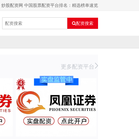
炒股配资网 中国股票配资平台排名：精选榜单速览
配资搜索
更多配资平台