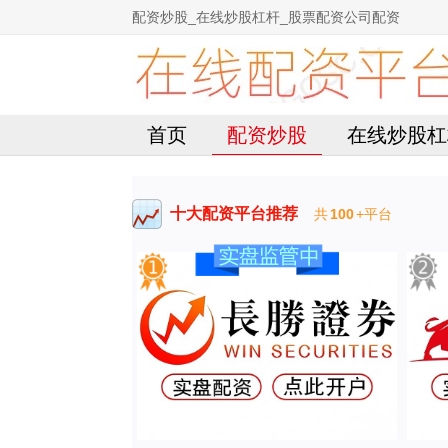
配资炒股_在线炒股杠杆_股票配资公司配资
首页
配资炒股
在线炒股杠
十大配资平台推荐
共
100
+平台