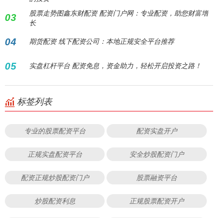
股票走势图鑫东财配资 配资门户网：专业配资，助您财富增
03
长
04
期货配资 线下配资公司：本地正规安全平台推荐
05
实盘杠杆平台 配资免息，资金助力，轻松开启投资之路！
标签列表
专业的股票配资平台
配资实盘开户
正规实盘配资平台
安全炒股配资门户
配资正规炒股配资门户
股票融资平台
炒股配资利息
正规股票配资开户